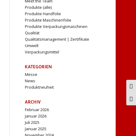
Meet the Team
Produkte (alle)
Produkte Handfolie
Produkte Maschinenfolie
Produkte Verpackungsmaschinen
Qualität
Qualitätsmanagement | Zertifikate
Umwelt
Verpackungsmittel
KATEGORIEN
Messe
News
Produktneuheit
Ums
Schr
ARCHIV
Februar 2026
Januar 2026
Juli 2025
Januar 2025
November 2024