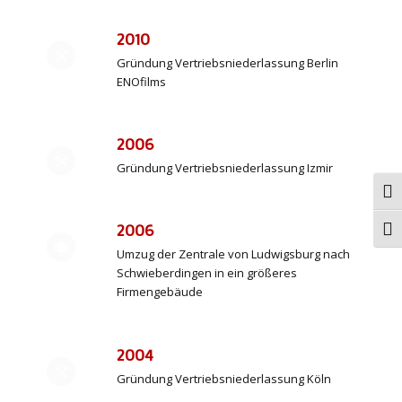
2010
Gründung Vertriebsniederlassung Berlin
ENOfilms
2006
Gründung Vertriebsniederlassung Izmir
Ums
2006
Schr
Umzug der Zentrale von Ludwigsburg nach
Schwieberdingen in ein größeres
Firmengebäude
2004
Gründung Vertriebsniederlassung Köln