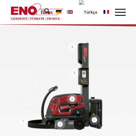
films
®
GERMANY | TÜRKIYE | FRANCE
4
6
3
5
1
2