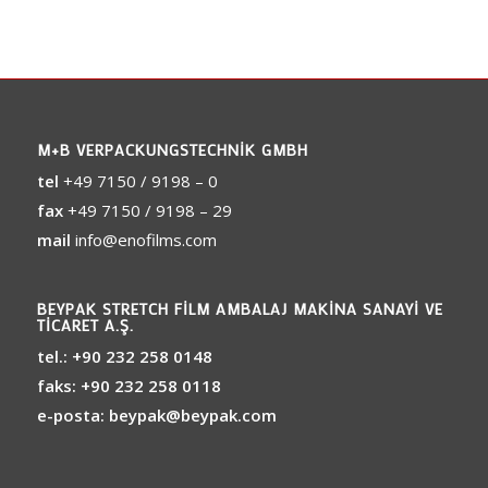
M+B VERPACKUNGSTECHNIK GMBH
tel
+49 7150 / 9198 – 0
fax
+49 7150 / 9198 – 29
mail
info@enofilms.com
BEYPAK STRETCH FILM AMBALAJ MAKINA SANAYI VE
TICARET A.Ş.
tel.:
+90 232 258 0148
faks:
+90 232 258 0118
e-posta:
beypak@beypak.com