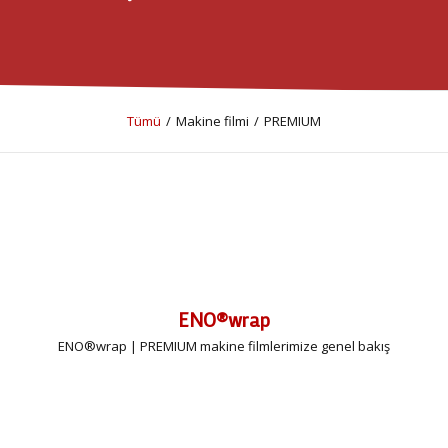
Tümü
/
Makine filmi
/
PREMIUM
ENO®wrap
ENO®wrap | PREMIUM makine filmlerimize genel bakış