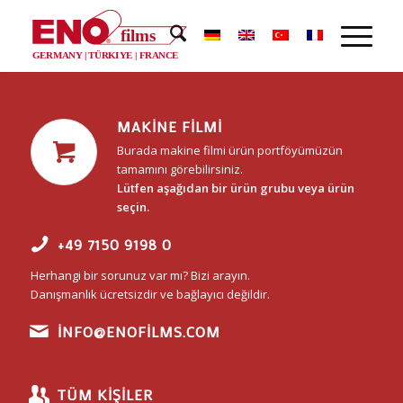
films
®
GERMANY | TÜRKIYE | FRANCE
MAKINE FILMI
Burada makine filmi ürün portföyümüzün
tamamını görebilirsiniz.
Lütfen aşağıdan bir ürün grubu veya ürün
seçin.
+49 7150 9198 0
Herhangi bir sorunuz var mı? Bizi arayın.
Danışmanlık ücretsizdir ve bağlayıcı değildir.
INFO@ENOFILMS.COM
TÜM KIŞILER