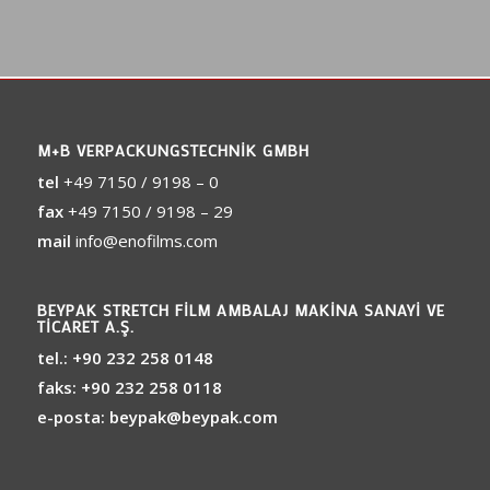
M+B VERPACKUNGSTECHNIK GMBH
tel
+49 7150 / 9198 – 0
fax
+49 7150 / 9198 – 29
mail
info@enofilms.com
BEYPAK STRETCH FILM AMBALAJ MAKINA SANAYI VE
TICARET A.Ş.
tel.:
+90 232 258 0148
faks:
+90 232 258 0118
e-posta:
beypak@beypak.com