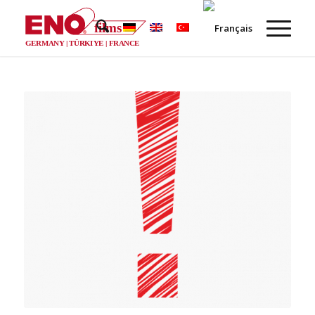
films
®
GERMANY | TÜRKIYE | FRANCE