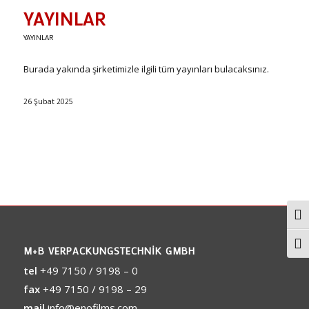
YAYINLAR
YAYINLAR
Burada yakında şirketimizle ilgili tüm yayınları bulacaksınız.
26 Şubat 2025
Togg
Togg
M+B VERPACKUNGSTECHNIK GMBH
tel
+49 7150 / 9198 – 0
fax
+49 7150 / 9198 – 29
mail
info@enofilms.com