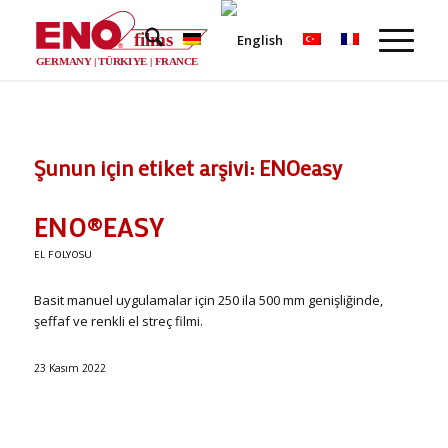
films
®
GERMANY | TÜRKIYE | FRANCE
Şunun için etiket arşivi:
ENOeasy
ENO®EASY
EL FOLYOSU
Basit manuel uygulamalar için 250 ila 500 mm genişliğinde,
şeffaf ve renkli el streç filmi.
23 Kasım 2022