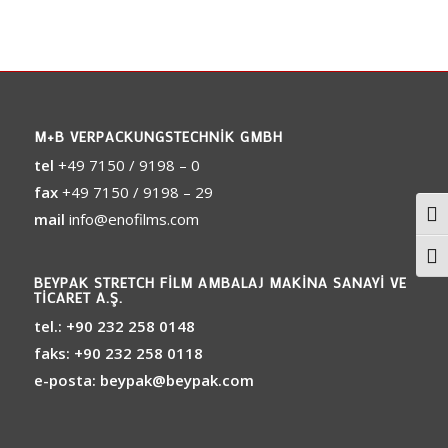
M+B VERPACKUNGSTECHNIK GMBH
tel
+49 7150 / 9198 – 0
fax
+49 7150 / 9198 – 29
Togg
mail
info@enofilms.com
Togg
BEYPAK STRETCH FILM AMBALAJ MAKINA SANAYI VE
TICARET A.Ş.
tel.:
+90 232 258 0148
faks:
+90 232 258 0118
e-posta:
beypak@beypak.com