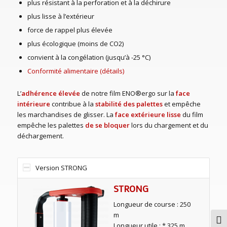
plus résistant à la perforation et à la déchirure
plus lisse à l’extérieur
force de rappel plus élevée
plus écologique (moins de CO2)
convient à la congélation (jusqu’à -25 °C)
Conformité alimentaire (détails)
L’
adhérence élevée
de notre film ENO®ergo sur la
face
intérieure
contribue à la
stabilité des palettes
et empêche
les marchandises de glisser. La
face extérieure lisse
du film
empêche les palettes
de se bloquer
lors du chargement et du
déchargement.
Version STRONG
STRONG
Longueur de course : 250
m
Pass
Longueur utile : * 325 m