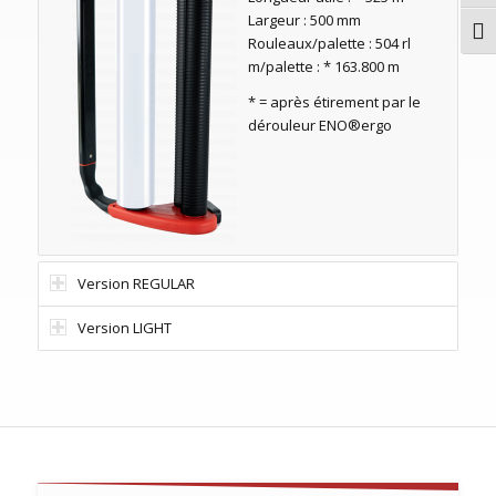
Largeur : 500 mm
Chan
Rouleaux/palette : 504 rl
m/palette : * 163.800 m
* = après étirement par le
dérouleur ENO®ergo
Version REGULAR
Version LIGHT