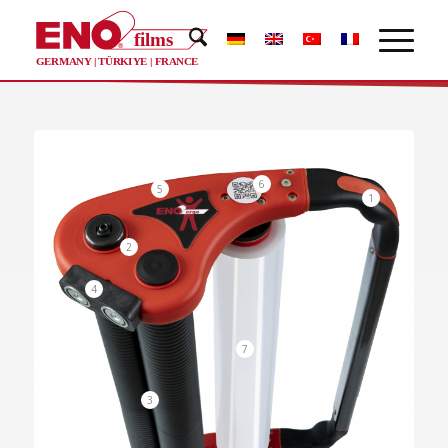
films
®
GERMANY | TÜRKIYE | FRANCE
6
5
1
2
4
7
3