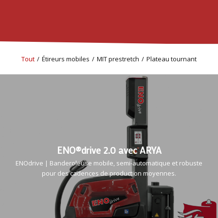
Tout
/
Étireurs mobiles
/
MIT prestretch
/
Plateau tournant
ENO®drive 2.0 avec ARYA
ENOdrive | Banderoleuse mobile, semi-automatique et robuste
pour des cadences de production moyennes.