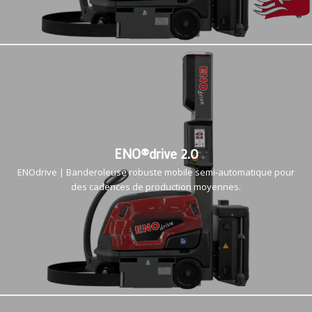
ENO®drive 2.0
ENOdrive | Banderoleuse robuste mobile semi-automatique pour
des cadences de production moyennes.