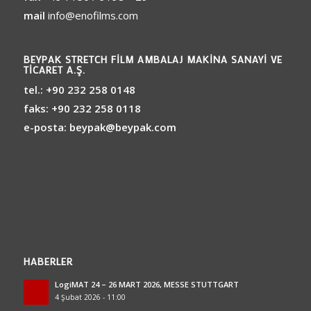
mail
info@enofilms.com
BEYPAK STRETCH FILM AMBALAJ MAKINA SANAYI VE
TICARET A.Ş.
tel.:
+90 232 258 0148
faks:
+90 232 258 0118
e-posta:
beypak@beypak.com
HABERLER
LogiMAT 24 – 26 MART 2026, MESSE STUTTGART
4 Şubat 2026 - 11:00