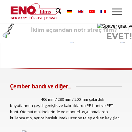
films
®
GERMANY | TÜRKIYE | FRANCE
İklim
açısından
nötr
streç
film?
EVET!
Çember bandı ve diğer…
406 mm / 280 mm / 200 mm çekirdek
boyutlarında çeşitli genişlik ve kalınlıklarda PP bant ve PET
bant. Otomat makinelerinde ve manuel uygulamalarda
kullanım için, ayrıca baskılı. İstek üzerine talep edilen kayışlar.