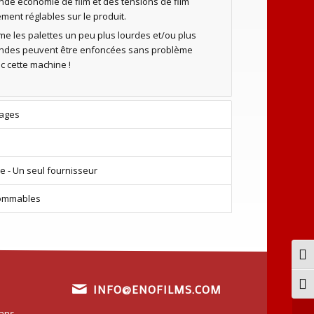
nde économie de film et des tensions de film
ement réglables sur le produit.
e les palettes un peu plus lourdes et/ou plus
ndes peuvent être enfoncées sans problème
c cette machine !
ages
e - Un seul fournisseur
ommables
Pass
Chan
INFO@ENOFILMS.COM
sans