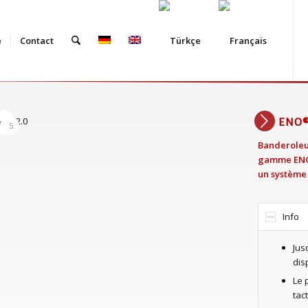
e
Contact
4
ENO®
6
7
5
1
Banderoleu
gamme ENOe
un système 
Info
Jus
dis
Le 
tact