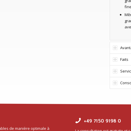
gra
fin
Mêm
gra
ave
Avant
Faits
Servic
Cons
+49 7150 9198 0
bles de manière optimale à
La consultation est gratuite et 