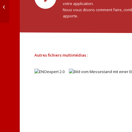
votre application.
ENO®entry
Nous vous disons comment faire, combi
apporte.
Autres fichiers multimédias :