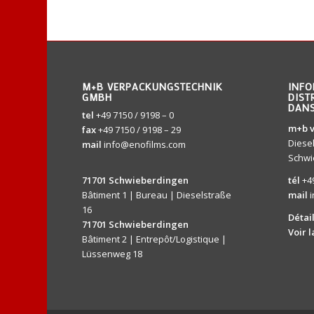
M+B VERPACKUNGSTECHNIK
INFO
GMBH
DIST
DANS
tel
+49 7150 / 9198 – 0
m+b 
fax
+49 7150 / 9198 – 29
Diese
mail
info@enofilms.com
Schwi
tél
+4
71701 Schwieberdingen
mail
Bâtiment 1 | Bureau | Dieselstraße
16
Détai
71701 Schwieberdingen
Voir 
Bâtiment 2 | Entrepôt/Logistique |
Lüssenweg 18