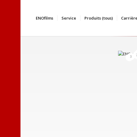
ENOfilms
Service
Produits (tous)
Carrièr
3
2