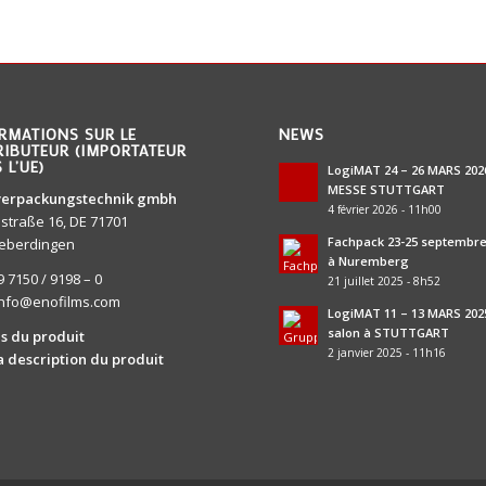
RMATIONS SUR LE
NEWS
RIBUTEUR (IMPORTATEUR
 L’UE)
LogiMAT 24 – 26 MARS 202
MESSE STUTTGART
verpackungstechnik gmbh
4 février 2026 - 11h00
lstraße 16, DE 71701
Fachpack 23-25 septembre
eberdingen
à Nuremberg
9 7150 / 9198 – 0
21 juillet 2025 - 8h52
info@enofilms.com
LogiMAT 11 – 13 MARS 2025
salon à STUTTGART
ls du produit
2 janvier 2025 - 11h16
la description du produit